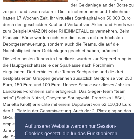
der Geldanlage an der Börse zu
zeigen - und zwar risikofrei. Die Teilnehmerinnen und Teilnehmer
hatten 17 Wochen Zeit, ihr virtuelles Startkapital von 50.000 Euro
durch den geschickten Kauf und Verkauf von Aktien und Fonds wie
zum Beispiel AMAZON oder RHEINMETALL zu vermehren. Beim
Planspiel Börse werden nicht nur die Teams mit der höchsten
Depotgesamtwertung, sondern auch die Teams, die auf die
Nachhaltigkeit ihrer Geldanlagen geachtet haben, prämiert.
Die zehn besten Teams im Landkreis wurden zur Siegerehrung in
die Hauptgeschäftsstelle der Sparkasse nach Forchheim
eingeladen. Dort erhielten die Teams Sachpreise und die drei
bestplatzierten Gruppen gewannen zusätzlich Geldpreise von 250
Euro, 150 Euro und 100 Euro. Unsere Schule war dieses Jahr im
Landkreis Forchheim sehr erfolgreich. Das Sieger-Team "team
scfm" (Sophia Nützel, Cheyenne Springwald, Franziska Lößel,
Marietta Knoll) erreichte mit einem Depotwert von 62.110,10 Euro
den 1. Platz in der Gesamtwertung. Auch der 2. Platz ging an das
GFS. Das Team "Wiener Schnitzel" (Jona Simon, Simon Stadter)
erspielte 59.493,98 Euro. Wir hoffen das unsere Schule nächstes
Auf unserer Website werden nur Session-
Jahr wieder bestmöglich abschneidet und wünschen allen Teams
Cookies gesetzt, die für das Funktionieren
viel Spaß und Erfolg dabei.