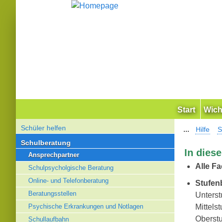
Start
Wich
Schüler helfen
...
Hilfe
S
Schulberatung
In dies
Ansprechpartner
Alle Fa
Schulpsycholgische Beratung
Online- und Telefonberatung
Stufen
Beratungsstellen
Unters
Psychische Erkrankungen und Notlagen
Mittelst
Oberstu
Schullaufbahn