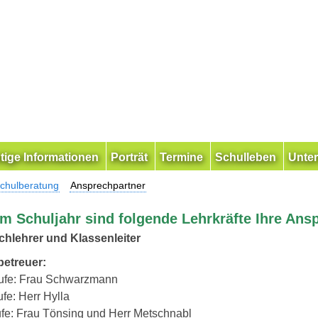
tige Informationen
Porträt
Termine
Schulleben
Unter
chulberatung
Ansprechpartner
em Schuljahr sind folgende Lehrkräfte Ihre Ans
chlehrer und Klassenleiter
betreuer:
tufe: Frau Schwarzmann
ufe: Herr Hylla
fe: Frau Tönsing und Herr Metschnabl