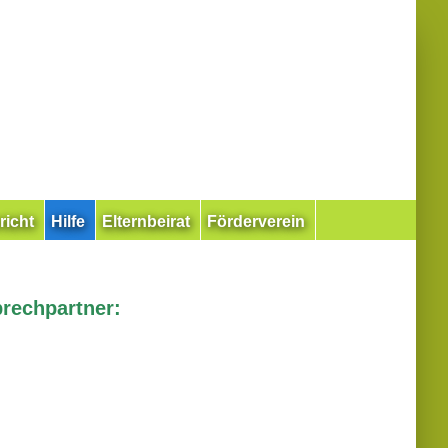
richt
Hilfe
Elternbeirat
Förderverein
prechpartner: