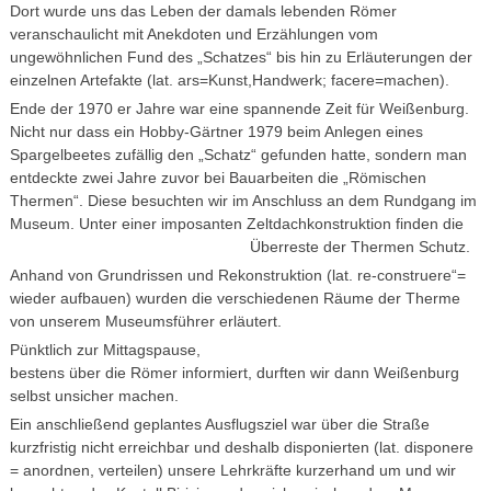
Dort wurde uns das Leben der damals lebenden Römer
veranschaulicht mit Anekdoten und Erzählungen vom
ungewöhnlichen Fund des „Schatzes“ bis hin zu Erläuterungen der
einzelnen Artefakte (lat. ars=Kunst,Handwerk; facere=machen).
Ende der 1970 er Jahre war eine spannende Zeit für Weißenburg.
Nicht nur dass ein Hobby-Gärtner 1979 beim Anlegen eines
Spargelbeetes zufällig den „Schatz“ gefunden hatte, sondern man
entdeckte zwei Jahre zuvor bei Bauarbeiten die „Römischen
Thermen“. Diese besuchten wir im Anschluss an dem Rundgang im
Museum. Unter einer imposanten Zeltdachkonstruktion finden die
Überreste der Thermen Schutz.
Anhand von Grundrissen und Rekonstruktion (lat. re-construere“=
wieder aufbauen) wurden die verschiedenen Räume der Therme
von unserem Museumsführer erläutert.
Pünktlich zur Mittagspause,
bestens über die Römer informiert, durften wir dann Weißenburg
selbst unsicher machen.
Ein anschließend geplantes Ausflugsziel war über die Straße
kurzfristig nicht erreichbar und deshalb disponierten (lat. disponere
= anordnen, verteilen) unsere Lehrkräfte kurzerhand um und wir