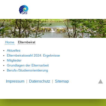
Home
Elternbeirat
Aktuelles
Elternbeiratswahl 2024: Ergebnisse
Mitglieder
Grundlagen der Elternarbeit
Berufs-/Studienorientierung
Impressum
|
Datenschutz
|
Sitemap