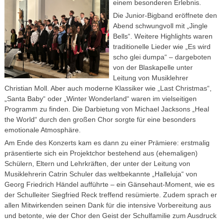
einem besonderen Erlebnis.
Die Junior-Bigband eröffnete den
Abend schwungvoll mit „Jingle
Bells“. Weitere Highlights waren
traditionelle Lieder wie „Es wird
scho glei dumpa“ – dargeboten
von der Blaskapelle unter
Leitung von Musiklehrer
Christian Moll. Aber auch moderne Klassiker wie „Last Christmas“,
„Santa Baby“ oder „Winter Wonderland“ waren im vielseitigen
Programm zu finden. Die Darbietung von Michael Jacksons „Heal
the World“ durch den großen Chor sorgte für eine besonders
emotionale Atmosphäre.
Am Ende des Konzerts kam es dann zu einer Prämiere: erstmalig
präsentierte sich ein Projektchor bestehend aus (ehemaligen)
Schülern, Eltern und Lehrkräften, der unter der Leitung von
Musiklehrerin Catrin Schuler das weltbekannte „Halleluja“ von
Georg Friedrich Händel aufführte – ein Gänsehaut-Moment, wie es
der Schulleiter Siegfried Reck treffend resümierte. Zudem sprach er
allen Mitwirkenden seinen Dank für die intensive Vorbereitung aus
und betonte, wie der Chor den Geist der Schulfamilie zum Ausdruck