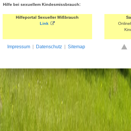
Hilfe bei sexuellem Kindesmissbrauch:
Hilfeportal Sexueller Mißbrauch
Sa
Link
Online
Kin
Impressum
|
Datenschutz
|
Sitemap