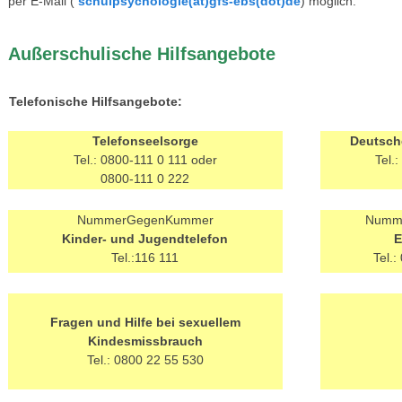
per E-Mail (
schulpsychologie(at)gfs-ebs(dot)de
) möglich.
Außerschulische Hilfsangebote
Telefonische Hilfsangebote:
Telefonseelsorge
Deutsch
Tel.: 0800-111 0 111 oder
Tel.
0800-111 0 222
NummerGegenKummer
Numm
Kinder- und Jugendtelefon
E
Tel.:116 111
Tel.
Fragen und Hilfe bei sexuellem
Kindesmissbrauch
Tel.: 0800 22 55 530